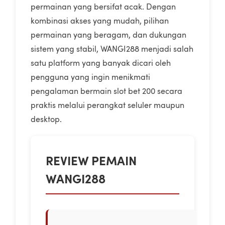
permainan yang bersifat acak. Dengan
kombinasi akses yang mudah, pilihan
permainan yang beragam, dan dukungan
sistem yang stabil, WANGI288 menjadi salah
satu platform yang banyak dicari oleh
pengguna yang ingin menikmati
pengalaman bermain slot bet 200 secara
praktis melalui perangkat seluler maupun
desktop.
REVIEW PEMAIN
WANGI288