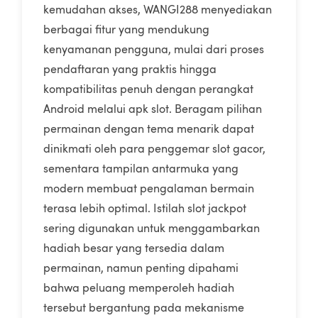
kemudahan akses, WANGI288 menyediakan
berbagai fitur yang mendukung
kenyamanan pengguna, mulai dari proses
pendaftaran yang praktis hingga
kompatibilitas penuh dengan perangkat
Android melalui apk slot. Beragam pilihan
permainan dengan tema menarik dapat
dinikmati oleh para penggemar slot gacor,
sementara tampilan antarmuka yang
modern membuat pengalaman bermain
terasa lebih optimal. Istilah slot jackpot
sering digunakan untuk menggambarkan
hadiah besar yang tersedia dalam
permainan, namun penting dipahami
bahwa peluang memperoleh hadiah
tersebut bergantung pada mekanisme