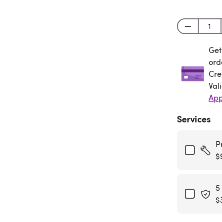
Get
Get
ord
Cre
Val
App
Services
P
$
5
$