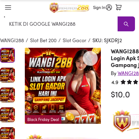
Sign In
Search
WANGI288
Situs Toto Sale
Living Room WANGI288
WANGI288
AP
WANGI288
/
Slot Bet 200
/
Slot Gacor
/
SKU: SJKDRJ2
WANGI288 -
Login Apk S
Gampang J
By
WANGI28
4.9
Rated 4.
$10.0
Black Friday Deal