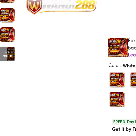
Ear
Ea
bac
+2
more
Color
:
White
FREE 3-Day 
Get it by F