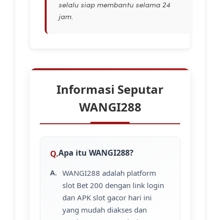
selalu siap membantu selama 24
jam.
Informasi Seputar
WANGI288
Apa itu WANGI288?
WANGI288 adalah platform
slot Bet 200 dengan link login
dan APK slot gacor hari ini
yang mudah diakses dan