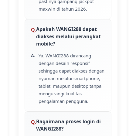
pastinya gampang jackpot
maxwin di tahun 2026.
Apakah WANGI288 dapat
diakses melalui perangkat
mobile?
Ya. WANGI288 dirancang
dengan desain responsif
sehingga dapat diakses dengan
nyaman melalui smartphone,
tablet, maupun desktop tanpa
mengurangi kualitas
pengalaman pengguna.
Bagaimana proses login di
WANGI288?