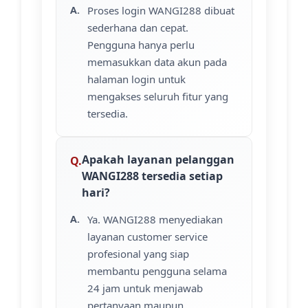
Proses login WANGI288 dibuat
sederhana dan cepat.
Pengguna hanya perlu
memasukkan data akun pada
halaman login untuk
mengakses seluruh fitur yang
tersedia.
Apakah layanan pelanggan
WANGI288 tersedia setiap
hari?
Ya. WANGI288 menyediakan
layanan customer service
profesional yang siap
membantu pengguna selama
24 jam untuk menjawab
pertanyaan maupun