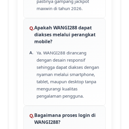
pastinya gampang jackpot
maxwin di tahun 2026.
Apakah WANGI288 dapat
diakses melalui perangkat
mobile?
Ya. WANGI288 dirancang
dengan desain responsif
sehingga dapat diakses dengan
nyaman melalui smartphone,
tablet, maupun desktop tanpa
mengurangi kualitas
pengalaman pengguna.
Bagaimana proses login di
WANGI288?