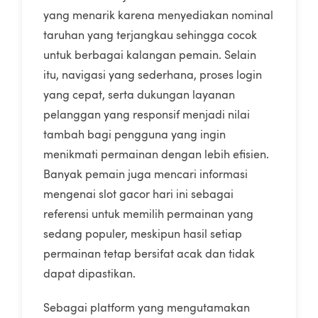
yang menarik karena menyediakan nominal
taruhan yang terjangkau sehingga cocok
untuk berbagai kalangan pemain. Selain
itu, navigasi yang sederhana, proses login
yang cepat, serta dukungan layanan
pelanggan yang responsif menjadi nilai
tambah bagi pengguna yang ingin
menikmati permainan dengan lebih efisien.
Banyak pemain juga mencari informasi
mengenai slot gacor hari ini sebagai
referensi untuk memilih permainan yang
sedang populer, meskipun hasil setiap
permainan tetap bersifat acak dan tidak
dapat dipastikan.
Sebagai platform yang mengutamakan