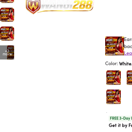
Ear
Ea
bac
+2
more
Color
:
White
FREE 3-Day 
Get it by F