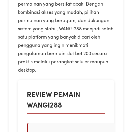
permainan yang bersifat acak. Dengan
kombinasi akses yang mudah, pilihan
permainan yang beragam, dan dukungan
sistem yang stabil, WANGI288 menjadi salah
satu platform yang banyak dicari oleh
pengguna yang ingin menikmati
pengalaman bermain slot bet 200 secara
praktis melalui perangkat seluler maupun
desktop.
REVIEW PEMAIN
WANGI288