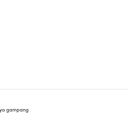
tinya gampang