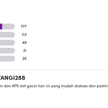
777
113
49
21
25
WANGI288
gin dan APK slot gacor hari ini yang mudah diakses dan pas