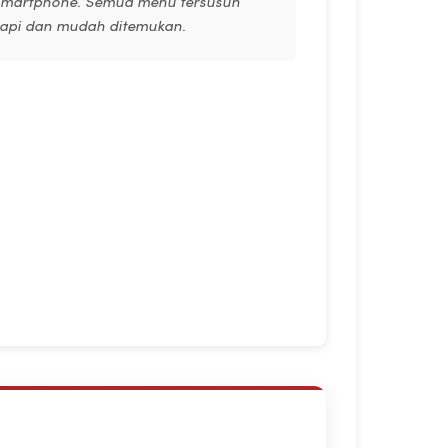
smartphone. Semua menu tersusun
rapi dan mudah ditemukan.