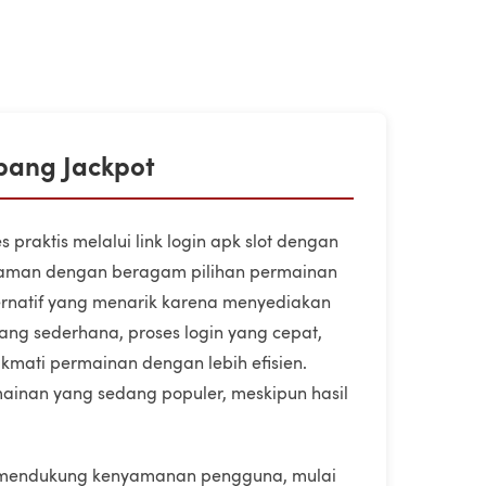
mpang Jackpot
praktis melalui link login apk slot dengan
nyaman dengan beragam pilihan permainan
lternatif yang menarik karena menyediakan
ang sederhana, proses login yang cepat,
kmati permainan dengan lebih efisien.
mainan yang sedang populer, meskipun hasil
 mendukung kenyamanan pengguna, mulai