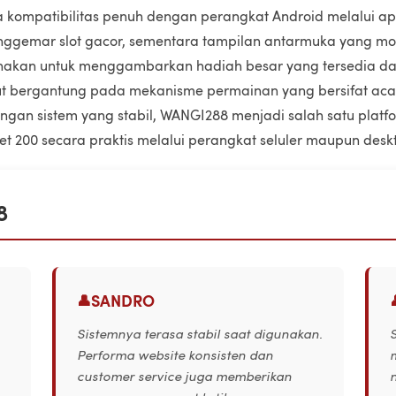
ga kompatibilitas penuh dengan perangkat Android melalui a
enggemar slot gacor, sementara tampilan antarmuka yang 
g digunakan untuk menggambarkan hadiah besar yang tersedia
t bergantung pada mekanisme permainan yang bersifat aca
gan sistem yang stabil, WANGI288 menjadi salah satu platf
t 200 secara praktis melalui perangkat seluler maupun desk
8
SANDRO
Sistemnya terasa stabil saat digunakan.
Performa website konsisten dan
customer service juga memberikan