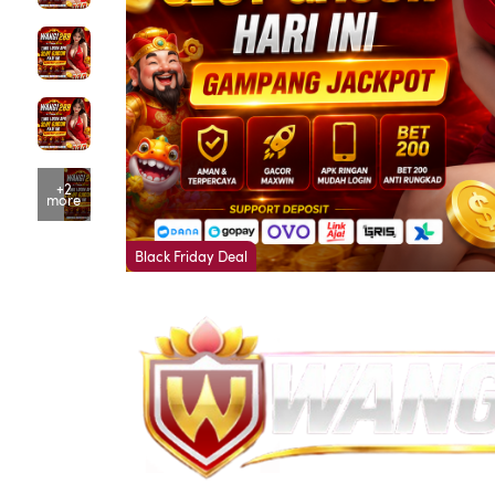
+2
more
Black Friday Deal