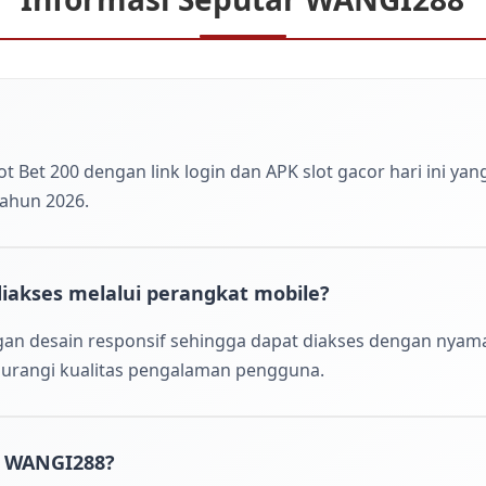
t Bet 200 dengan link login dan APK slot gacor hari ini ya
ahun 2026.
akses melalui perangkat mobile?
an desain responsif sehingga dapat diakses dengan nyama
rangi kualitas pengalaman pengguna.
i WANGI288?