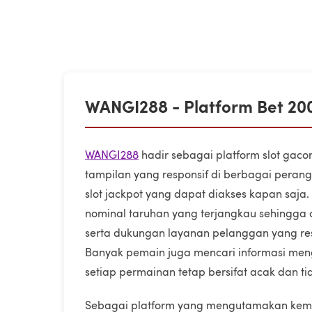
WANGI288 - Platform Bet 200
WANGI288
hadir sebagai platform slot gaco
tampilan yang responsif di berbagai pera
slot jackpot yang dapat diakses kapan saja
nominal taruhan yang terjangkau sehingga c
serta dukungan layanan pelanggan yang res
Banyak pemain juga mencari informasi menge
setiap permainan tetap bersifat acak dan ti
Sebagai platform yang mengutamakan kem