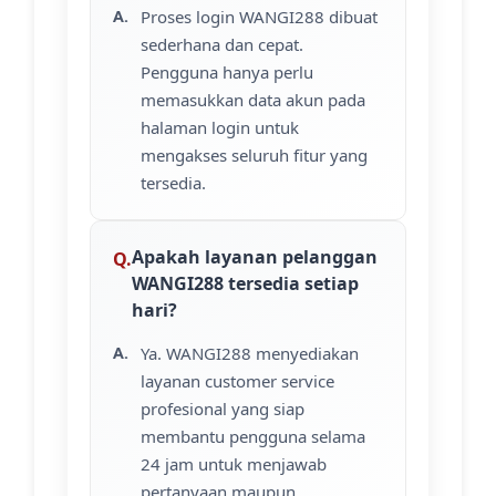
Proses login WANGI288 dibuat
sederhana dan cepat.
Pengguna hanya perlu
memasukkan data akun pada
halaman login untuk
mengakses seluruh fitur yang
tersedia.
Apakah layanan pelanggan
WANGI288 tersedia setiap
hari?
Ya. WANGI288 menyediakan
layanan customer service
profesional yang siap
membantu pengguna selama
24 jam untuk menjawab
pertanyaan maupun