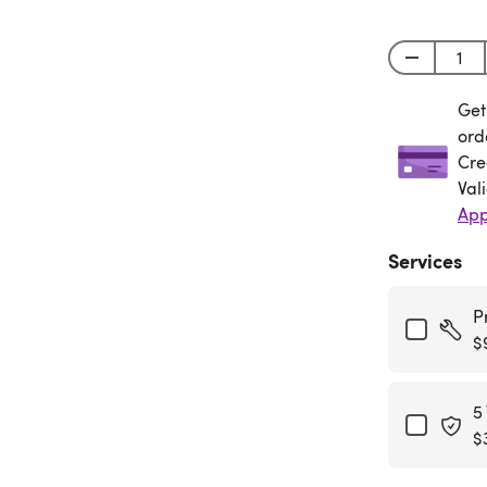
Get
Get
ord
Cre
Val
App
Services
P
$
5
$