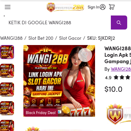
Sign In
Search
WANGI288
Situs Toto Sale
Living Room WANGI288
WANGI288
AP
WANGI288
/
Slot Bet 200
/
Slot Gacor
/
SKU: SJKDRJ2
WANGI288 -
Login Apk S
Gampang J
By
WANGI28
4.9
Rated 4.
$10.0
Black Friday Deal