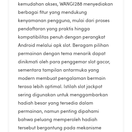
kemudahan akses, WANGI288 menyediakan
berbagai fitur yang mendukung
kenyamanan pengguna, mulai dari proses
pendaftaran yang praktis hingga
kompatibilitas penuh dengan perangkat
Android melalui apk slot. Beragam pilihan
permainan dengan tema menarik dapat
dinikmati oleh para penggemar slot gacor,
sementara tampilan antarmuka yang
modern membuat pengalaman bermain
terasa lebih optimal. Istilah slot jackpot
sering digunakan untuk menggambarkan
hadiah besar yang tersedia dalam
permainan, namun penting dipahami
bahwa peluang memperoleh hadiah
tersebut bergantung pada mekanisme