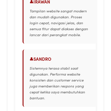
IRAWAN
Tampilan website sangat modern
dan mudah digunakan. Proses
login cepat, navigasi jelas, dan
semua fitur dapat diakses dengan
lancar dari perangkat mobile.
SANDRO
Sistemnya terasa stabil saat
digunakan. Performa website
konsisten dan customer service
juga memberikan respons yang
cepat ketika saya membutuhkan
bantuan.