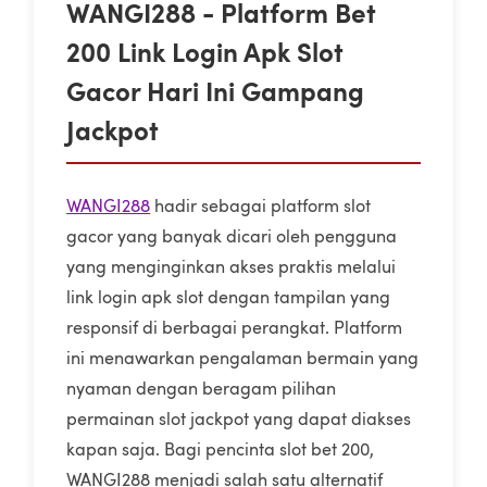
WANGI288 - Platform Bet
200 Link Login Apk Slot
Gacor Hari Ini Gampang
Jackpot
WANGI288
hadir sebagai platform slot
gacor yang banyak dicari oleh pengguna
yang menginginkan akses praktis melalui
link login apk slot dengan tampilan yang
responsif di berbagai perangkat. Platform
ini menawarkan pengalaman bermain yang
nyaman dengan beragam pilihan
permainan slot jackpot yang dapat diakses
kapan saja. Bagi pencinta slot bet 200,
WANGI288 menjadi salah satu alternatif