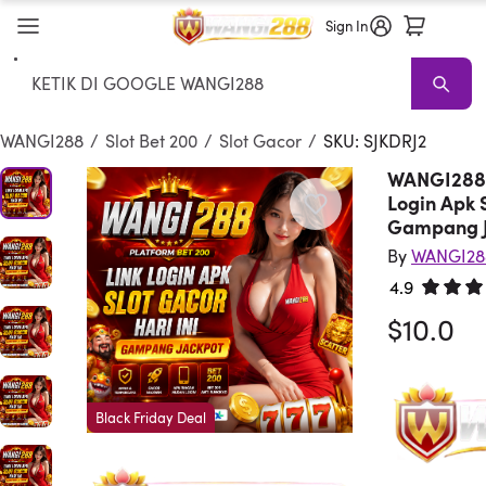
Sign In
Search
WANGI288
Situs Toto Sale
Living Room WANGI288
WANGI288
AP
WANGI288
/
Slot Bet 200
/
Slot Gacor
/
SKU: SJKDRJ2
WANGI288 -
Login Apk S
Gampang J
By
WANGI28
4.9
Rated 4.
$10.0
Black Friday Deal