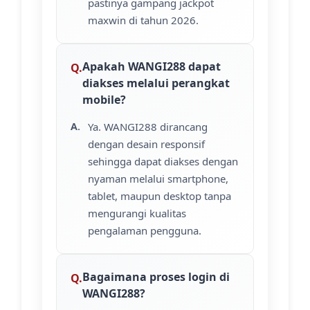
pastinya gampang jackpot
maxwin di tahun 2026.
Apakah WANGI288 dapat
diakses melalui perangkat
mobile?
Ya. WANGI288 dirancang
dengan desain responsif
sehingga dapat diakses dengan
nyaman melalui smartphone,
tablet, maupun desktop tanpa
mengurangi kualitas
pengalaman pengguna.
Bagaimana proses login di
WANGI288?