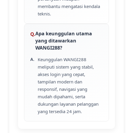
membantu mengatasi kendala
teknis.
Apa keunggulan utama
yang ditawarkan
WANGI288?
Keunggulan WANGI288
meliputi sistem yang stabil,
akses login yang cepat,
tampilan modern dan
responsif, navigasi yang
mudah dipahami, serta
dukungan layanan pelanggan
yang tersedia 24 jam.