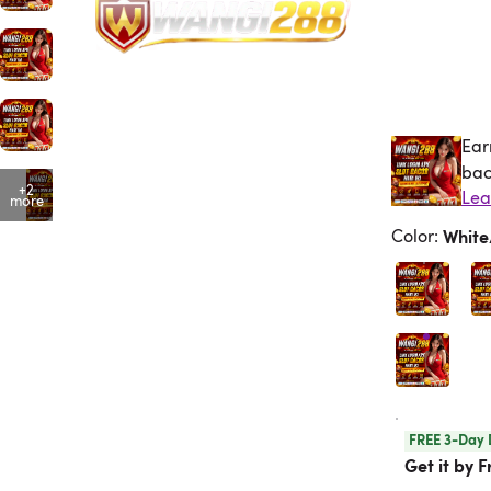
Ear
Ea
bac
+2
more
Color
:
White
FREE 3-Day 
Get it by F