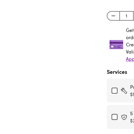
Get
Get
ord
Cre
Val
App
Services
P
$
5
$