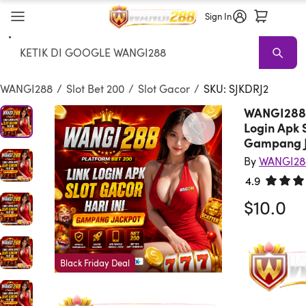
Sign In
Search
WANGI288
Situs Toto Sale
Living Room WANGI288
WANGI288
AP
WANGI288
/
Slot Bet 200
/
Slot Gacor
/
SKU: SJKDRJ2
WANGI288 -
Login Apk S
Gampang J
By
WANGI28
4.9
Rated 4.
$10.0
Black Friday Deal