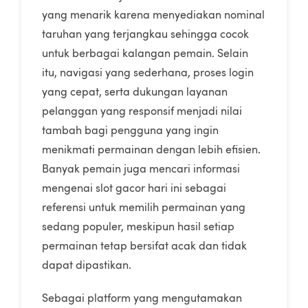
yang menarik karena menyediakan nominal
taruhan yang terjangkau sehingga cocok
untuk berbagai kalangan pemain. Selain
itu, navigasi yang sederhana, proses login
yang cepat, serta dukungan layanan
pelanggan yang responsif menjadi nilai
tambah bagi pengguna yang ingin
menikmati permainan dengan lebih efisien.
Banyak pemain juga mencari informasi
mengenai slot gacor hari ini sebagai
referensi untuk memilih permainan yang
sedang populer, meskipun hasil setiap
permainan tetap bersifat acak dan tidak
dapat dipastikan.
Sebagai platform yang mengutamakan