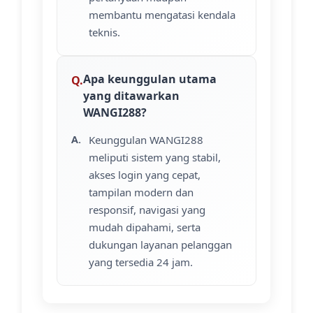
membantu mengatasi kendala
teknis.
Apa keunggulan utama
yang ditawarkan
WANGI288?
Keunggulan WANGI288
meliputi sistem yang stabil,
akses login yang cepat,
tampilan modern dan
responsif, navigasi yang
mudah dipahami, serta
dukungan layanan pelanggan
yang tersedia 24 jam.