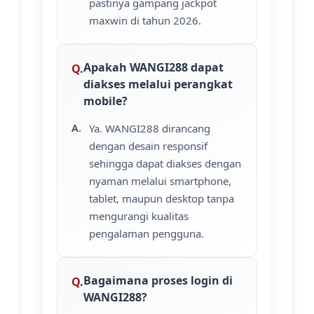
pastinya gampang jackpot
maxwin di tahun 2026.
Apakah WANGI288 dapat
diakses melalui perangkat
mobile?
Ya. WANGI288 dirancang
dengan desain responsif
sehingga dapat diakses dengan
nyaman melalui smartphone,
tablet, maupun desktop tanpa
mengurangi kualitas
pengalaman pengguna.
Bagaimana proses login di
WANGI288?