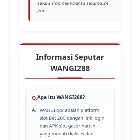
selalu siap membantu selama 24
jam.
Informasi Seputar
WANGI288
Apa itu WANGI288?
WANGI288 adalah platform
slot Bet 200 dengan link login
dan APK slot gacor hari ini
yang mudah diakses dan