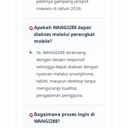
pastinya gampang jackpot
maxwin di tahun 2026.
Apakah WANGI288 dapat
diakses melalui perangkat
mobile?
Ya. WANGI288 dirancang
dengan desain responsif
sehingga dapat diakses dengan
nyaman melalui smartphone,
tablet, maupun desktop tanpa
mengurangi kualitas
pengalaman pengguna.
Bagaimana proses login di
WANGI288?