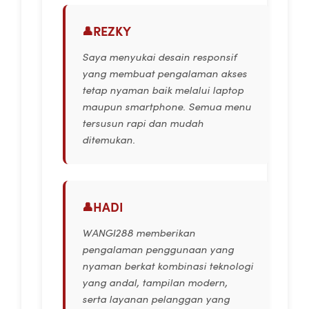
REZKY
Saya menyukai desain responsif
yang membuat pengalaman akses
tetap nyaman baik melalui laptop
maupun smartphone. Semua menu
tersusun rapi dan mudah
ditemukan.
HADI
WANGI288 memberikan
pengalaman penggunaan yang
nyaman berkat kombinasi teknologi
yang andal, tampilan modern,
serta layanan pelanggan yang