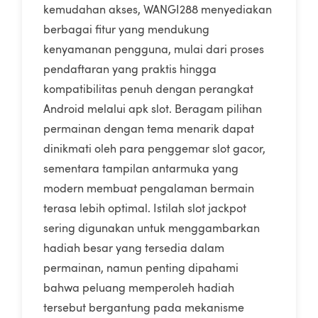
kemudahan akses, WANGI288 menyediakan
berbagai fitur yang mendukung
kenyamanan pengguna, mulai dari proses
pendaftaran yang praktis hingga
kompatibilitas penuh dengan perangkat
Android melalui apk slot. Beragam pilihan
permainan dengan tema menarik dapat
dinikmati oleh para penggemar slot gacor,
sementara tampilan antarmuka yang
modern membuat pengalaman bermain
terasa lebih optimal. Istilah slot jackpot
sering digunakan untuk menggambarkan
hadiah besar yang tersedia dalam
permainan, namun penting dipahami
bahwa peluang memperoleh hadiah
tersebut bergantung pada mekanisme