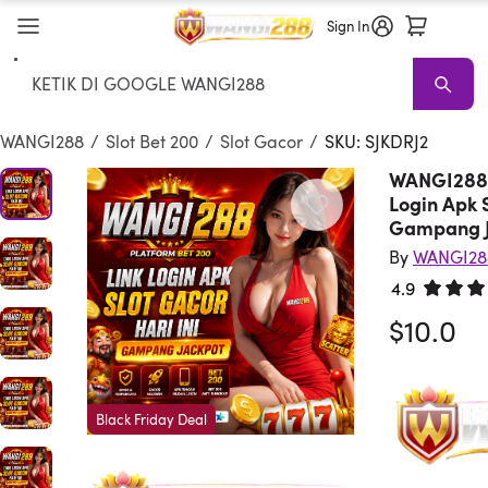
Sign In
Search
WANGI288
Situs Toto Sale
Living Room WANGI288
WANGI288
AP
WANGI288
/
Slot Bet 200
/
Slot Gacor
/
SKU: SJKDRJ2
WANGI288 -
Login Apk S
Gampang J
By
WANGI28
4.9
Rated 4.
$10.0
Black Friday Deal