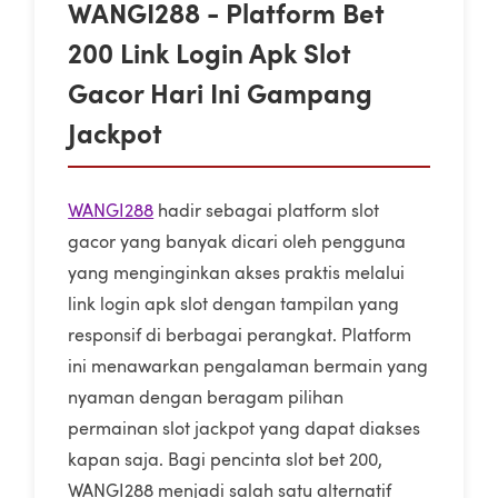
WANGI288 - Platform Bet
200 Link Login Apk Slot
Gacor Hari Ini Gampang
Jackpot
WANGI288
hadir sebagai platform slot
gacor yang banyak dicari oleh pengguna
yang menginginkan akses praktis melalui
link login apk slot dengan tampilan yang
responsif di berbagai perangkat. Platform
ini menawarkan pengalaman bermain yang
nyaman dengan beragam pilihan
permainan slot jackpot yang dapat diakses
kapan saja. Bagi pencinta slot bet 200,
WANGI288 menjadi salah satu alternatif